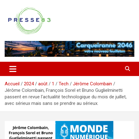
Aller
au
contenu
Comprendre ce qui se joue vraiment dans le Var
Presse 83
Accueil
2024
août
1
Tech
Jérôme Colombain
Jérôme Colombain, François Sorel et Bruno Guglielminetti
passent en revue l’actualité technologique du mois de juillet,
avec sérieux mais sans se prendre au sérieux.