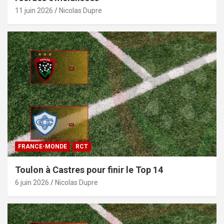
11 juin 2026
Nicolas Dupre
FRANCE-MONDE
RCT
Toulon à Castres pour finir le Top 14
6 juin 2026
Nicolas Dupre