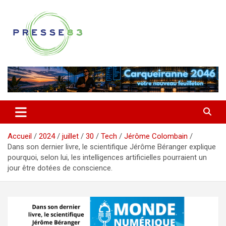
Aller
au
contenu
Comprendre ce qui se joue vraiment dans le Var
Presse 83
Accueil
2024
juillet
30
Tech
Jérôme Colombain
Dans son dernier livre, le scientifique Jérôme Béranger explique
pourquoi, selon lui, les intelligences artificielles pourraient un
jour être dotées de conscience.