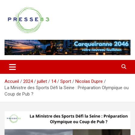
Aller
au
contenu
Comprendre ce qui se joue vraiment dans le Var
Presse 83
Accueil
2024
juillet
14
Sport
Nicolas Dupre
La Ministre des Sports Défi la Seine : Préparation Olympique ou
Coup de Pub ?