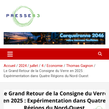
Aller
au
contenu
Comprendre ce qui se joue vraiment dans le Var
Presse 83
Accueil
2024
juillet
4
Economie
Thomas Gagnon
Le Grand Retour de la Consigne du Verre en 2025 :
Expérimentation dans Quatre Régions du Nord-Ouest