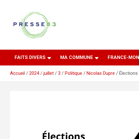
Aller
au
contenu
Comprendre ce qui se joue vraiment dans le Var
Presse 83
FAITS DIVERS
MA COMMUNE
FRANCE-MON
Accueil
2024
juillet
3
Politique
Nicolas Dupre
Élections