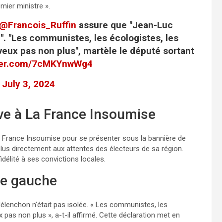
mier ministre ».
@Francois_Ruffin
assure que "Jean-Luc
. "Les communistes, les écologistes, les
e veux pas non plus", martèle le député sortant
tter.com/7cMKYnwWg4
)
July 3, 2024
ive à La France Insoumise
e La France Insoumise pour se présenter sous la bannière de
lus directement aux attentes des électeurs de sa région.
idélité à ses convictions locales.
 de gauche
 Mélenchon n’était pas isolée. « Les communistes, les
ux pas non plus », a-t-il affirmé. Cette déclaration met en