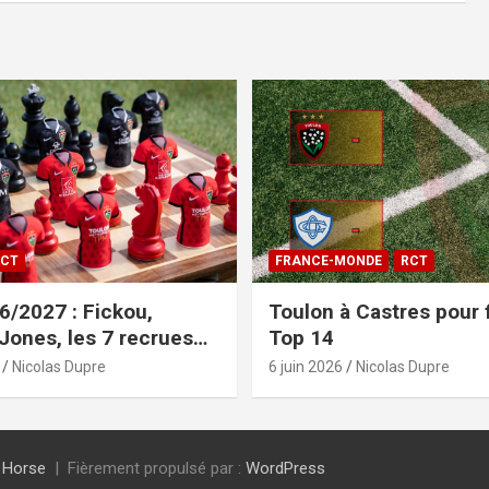
CT
FRANCE-MONDE
RCT
/2027 : Fickou,
Toulon à Castres pour f
 Jones, les 7 recrues
Top 14
sées
Nicolas Dupre
6 juin 2026
Nicolas Dupre
 Horse
Fièrement propulsé par :
WordPress