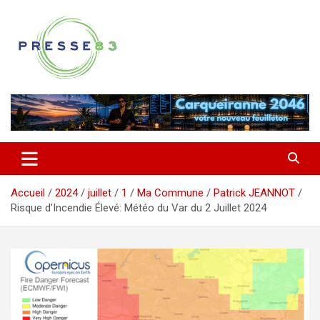
Aller
au
contenu
Comprendre ce qui se joue vraiment dans le Var
Presse 83
Accueil
2024
juillet
1
Ma Commune
Patrick JEANNOT
Risque d’Incendie Élevé: Météo du Var du 2 Juillet 2024