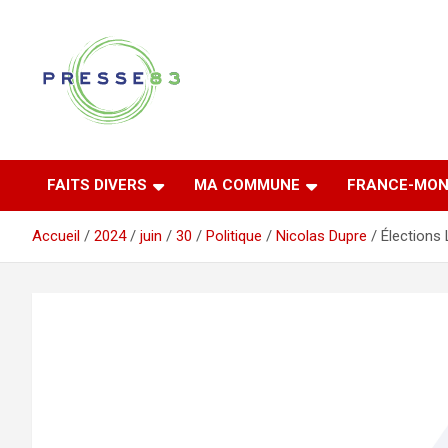
Aller
au
contenu
Comprendre ce qui se joue vraiment dans le Var
Presse 83
FAITS DIVERS
MA COMMUNE
FRANCE-MON
Accueil
2024
juin
30
Politique
Nicolas Dupre
Élections 