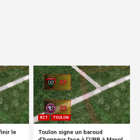
RCT
TOULON
inir le
Toulon signe un baroud
d’honneur face à l’UBB à Mayol