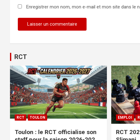
Enregistrer mon nom, mon e-mail et mon site dans le 
Alternative:
RCT
RCT
TOULON
EMPLOI
R
Toulon : le RCT officialise son
RCT 2026
staff pour la saison 2026-2027+
Slimani,