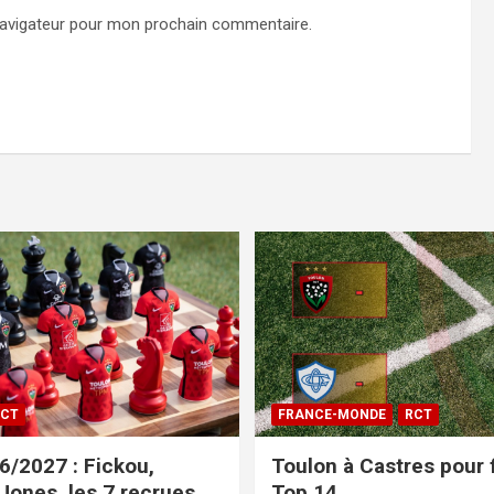
navigateur pour mon prochain commentaire.
CT
FRANCE-MONDE
RCT
/2027 : Fickou,
Toulon à Castres pour f
 Jones, les 7 recrues
Top 14