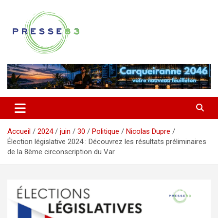
Aller
au
contenu
Comprendre ce qui se joue vraiment dans le Var
Presse 83
Accueil
2024
juin
30
Politique
Nicolas Dupre
Élection législative 2024 : Découvrez les résultats préliminaires
de la 8ème circonscription du Var