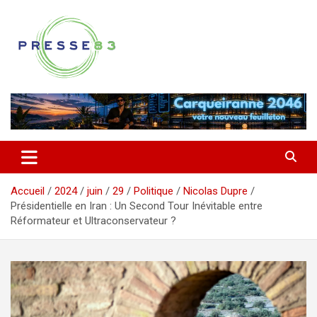
Aller
au
contenu
Comprendre ce qui se joue vraiment dans le Var
Presse 83
Accueil
2024
juin
29
Politique
Nicolas Dupre
Présidentielle en Iran : Un Second Tour Inévitable entre
Réformateur et Ultraconservateur ?