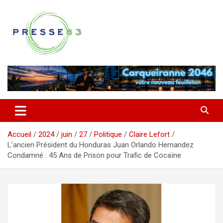
Aller
au
contenu
Comprendre ce qui se joue vraiment dans le Var
Presse 83
Accueil
2024
juin
27
Politique
Claire Lefort
L’ancien Président du Honduras Juan Orlando Hernandez
Condamné : 45 Ans de Prison pour Trafic de Cocaïne