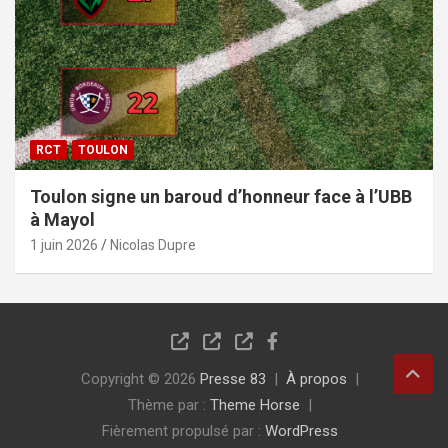
RCT
TOULON
Toulon signe un baroud d’honneur face à l’UBB
à Mayol
1 juin 2026
Nicolas Dupre
Copyright © 2026
Presse 83
À propos
Thème par :
Theme Horse
Fièrement propulsé par :
WordPress