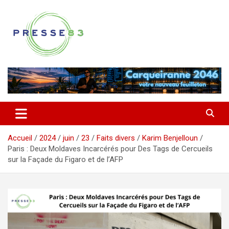
Aller
au
contenu
Comprendre ce qui se joue vraiment dans le Var
Presse 83
Accueil
2024
juin
23
Faits divers
Karim Benjelloun
Paris : Deux Moldaves Incarcérés pour Des Tags de Cercueils
sur la Façade du Figaro et de l’AFP