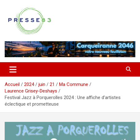
Aller
au
contenu
Comprendre ce qui se joue vraiment dans le Var
Presse 83
Accueil
2024
juin
21
Ma Commune
Laurence Grisey-Deshays
Festival Jazz à Porquerolles 2024 : Une affiche d’artistes
éclectique et prometteuse