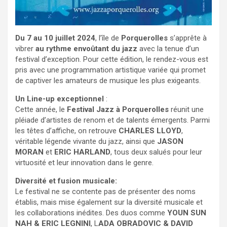
Du 7 au 10 juillet 2024
, l’île de
Porquerolles
s’apprête à
vibrer
au rythme envoûtant du jazz
avec la tenue d’un
festival d’exception. Pour cette édition, le rendez-vous est
pris avec une programmation artistique variée qui promet
de captiver les amateurs de musique les plus exigeants.
Un Line-up exceptionnel
:
Cette année, le
Festival Jazz à Porquerolles
réunit une
pléiade d’artistes de renom et de talents émergents. Parmi
les têtes d’affiche, on retrouve
CHARLES LLOYD
,
véritable légende vivante du jazz, ainsi que
JASON
MORAN
et
ERIC HARLAND
, tous deux salués pour leur
virtuosité et leur innovation dans le genre.
Diversité et fusion musicale:
Le festival ne se contente pas de présenter des noms
établis, mais mise également sur la diversité musicale et
les collaborations inédites. Des duos comme
YOUN SUN
NAH & ERIC LEGNINI
, L
ADA OBRADOVIC & DAVID