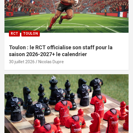
RCT
TOULON
Toulon : le RCT officialise son staff pour la
saison 2026-2027+ le calendrier
30 juillet 2026
Nicolas Dupre