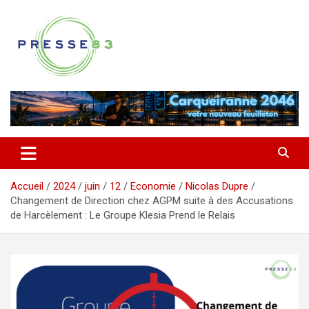
Aller
au
contenu
Comprendre ce qui se joue vraiment dans le Var
Presse 83
Accueil
2024
juin
12
Economie
Nicolas Dupre
Changement de Direction chez AGPM suite à des Accusations
de Harcèlement : Le Groupe Klesia Prend le Relais