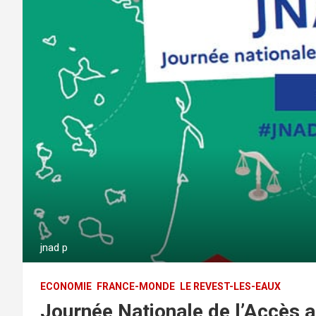
jnad p
ECONOMIE
FRANCE-MONDE
LE REVEST-LES-EAUX
Journée Nationale de l’Accès a