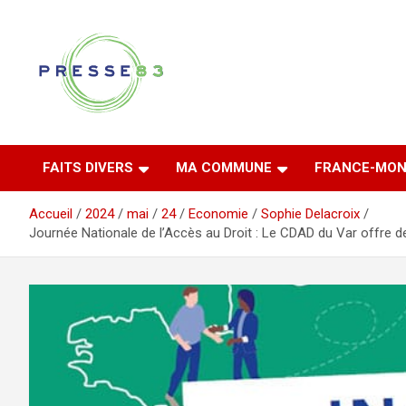
Aller
au
contenu
Comprendre ce qui se joue vraiment dans le Var
Presse 83
FAITS DIVERS
MA COMMUNE
FRANCE-MON
Accueil
2024
mai
24
Economie
Sophie Delacroix
Journée Nationale de l’Accès au Droit : Le CDAD du Var offre des