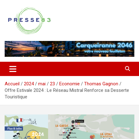
Aller
au
contenu
Comprendre ce qui se joue vraiment dans le Var
Presse 83
Accueil
2024
mai
23
Economie
Thomas Gagnon
Offre Estivale 2024 : Le Réseau Mistral Renforce sa Desserte
Touristique