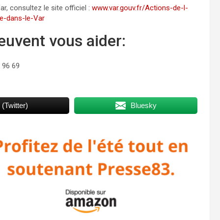
, consultez le site officiel :
www.var.gouv.fr/Actions-de-l-
re-dans-le-Var
peuvent vous aider:
 96 69
 (Twitter)
Bluesky