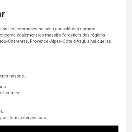
ar
ale dans les communes boisées considérées comme
concerne également les massifs forestiers des régions
tou-Charentes, Provence-Alpes-Côte d’Azur, ainsi que les
eurs raisons :
ons.
s flammes.
s.
our leurs interventions.