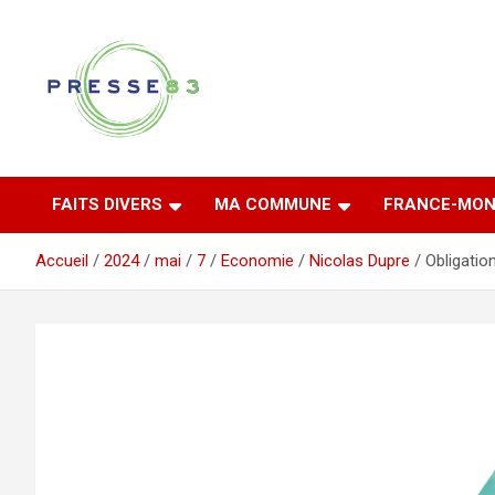
Aller
au
contenu
Comprendre ce qui se joue vraiment dans le Var
Presse 83
FAITS DIVERS
MA COMMUNE
FRANCE-MON
Accueil
2024
mai
7
Economie
Nicolas Dupre
Obligatio