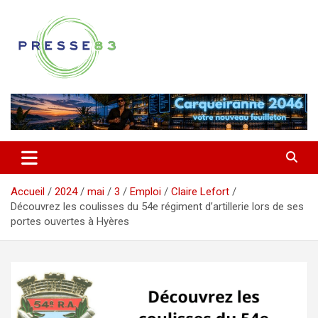
Aller
au
contenu
Comprendre ce qui se joue vraiment dans le Var
Presse 83
Accueil
2024
mai
3
Emploi
Claire Lefort
Découvrez les coulisses du 54e régiment d’artillerie lors de ses
portes ouvertes à Hyères