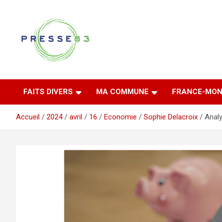
Aller
au
contenu
Comprendre ce qui se joue vraiment dans le Var
Presse 83
FAITS DIVERS
MA COMMUNE
FRANCE-MON
Accueil
2024
avril
16
Economie
Sophie Delacroix
Analy