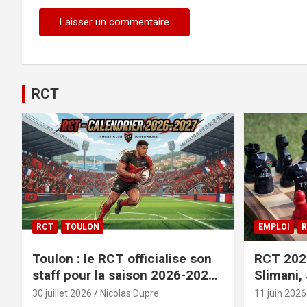
RCT
RCT
TOULON
EMPLOI
R
Toulon : le RCT officialise son
RCT 2026
staff pour la saison 2026-2027+
Slimani,
le calendrier
officiali
30 juillet 2026
Nicolas Dupre
11 juin 2026