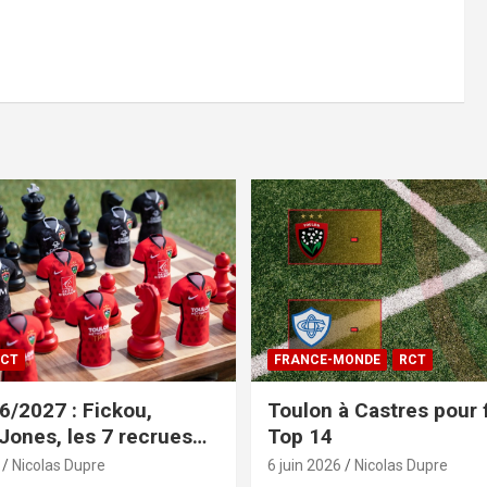
CT
FRANCE-MONDE
RCT
/2027 : Fickou,
Toulon à Castres pour f
 Jones, les 7 recrues
Top 14
sées
Nicolas Dupre
6 juin 2026
Nicolas Dupre