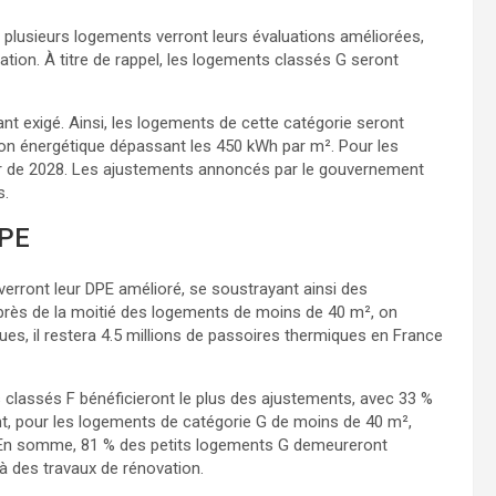
plusieurs logements verront leurs évaluations améliorées,
cation. À titre de rappel, les logements classés G seront
t exigé. Ainsi, les logements de cette catégorie seront
 énergétique dépassant les 450 kWh par m². Pour les
rtir de 2028. Les ajustements annoncés par le gouvernement
s.
DPE
erront leur DPE amélioré, se soustrayant ainsi des
nt près de la moitié des logements de moins de 40 m², on
s, il restera 4.5 millions de passoires thermiques en France
es classés F bénéficieront le plus des ajustements, avec 33 %
nt, pour les logements de catégorie G de moins de 40 m²,
F. En somme, 81 % des petits logements G demeureront
à des travaux de rénovation.