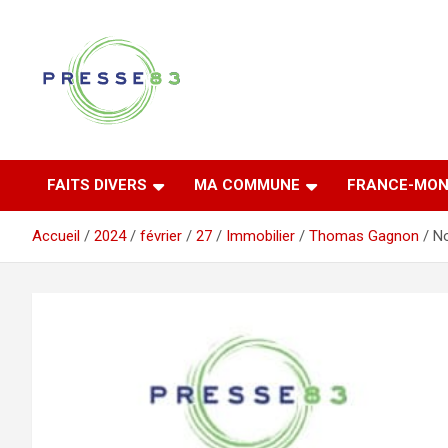
Aller
au
contenu
Comprendre ce qui se joue vraiment dans le Var
Presse 83
FAITS DIVERS
MA COMMUNE
FRANCE-MON
Accueil
2024
février
27
Immobilier
Thomas Gagnon
No