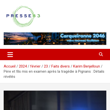
Aller
au
contenu
Comprendre ce qui se joue vraiment dans le Var
Presse 83
Accueil
2024
février
23
Faits divers
Karim Benjelloun
Père et fils mis en examen après la tragédie à Pignans : Détails
révélés