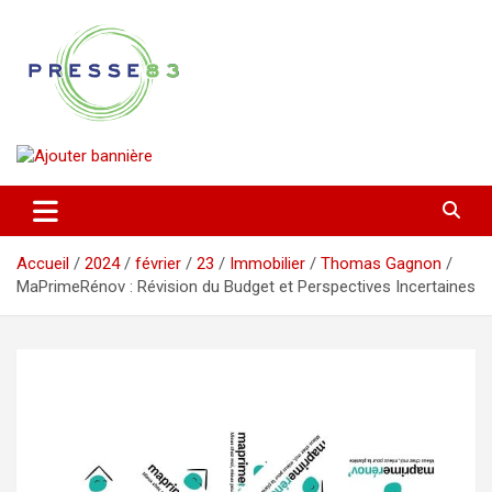
Aller
au
contenu
Comprendre ce qui se joue vraiment dans le Var
Presse 83
Accueil
2024
février
23
Immobilier
Thomas Gagnon
MaPrimeRénov : Révision du Budget et Perspectives Incertaines