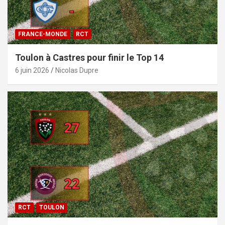
FRANCE-MONDE
RCT
Toulon à Castres pour finir le Top 14
6 juin 2026
Nicolas Dupre
RCT
TOULON