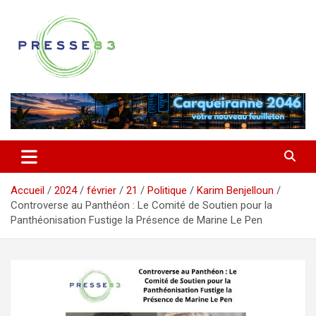
Aller
au
contenu
Comprendre ce qui se joue vraiment dans le Var
Presse 83
Accueil
2024
février
21
Politique
Karim Benjelloun
Controverse au Panthéon : Le Comité de Soutien pour la
Panthéonisation Fustige la Présence de Marine Le Pen