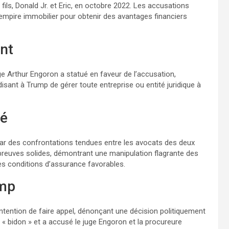
fils, Donald Jr. et Eric, en octobre 2022. Les accusations
r empire immobilier pour obtenir des avantages financiers
ent
e Arthur Engoron a statué en faveur de l’accusation,
isant à Trump de gérer toute entreprise ou entité juridique à
sé
 par des confrontations tendues entre les avocats des deux
preuves solides, démontrant une manipulation flagrante des
es conditions d’assurance favorables.
ump
tention de faire appel, dénonçant une décision politiquement
e « bidon » et a accusé le juge Engoron et la procureure