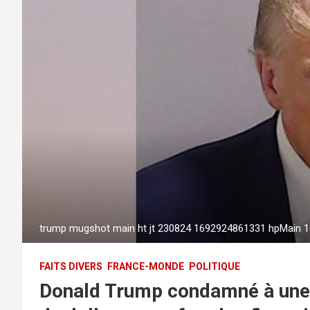
trump mugshot main ht jt 230824 1692924861331 hpMain 1
FAITS DIVERS
FRANCE-MONDE
POLITIQUE
Donald Trump condamné à une 