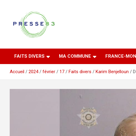
Aller
au
contenu
Comprendre ce qui se joue vraiment dans le Var
Presse 83
FAITS DIVERS
MA COMMUNE
FRANCE-MON
Accueil
2024
février
17
Faits divers
Karim Benjelloun
D