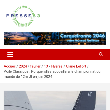
Aller
au
contenu
Comprendre ce qui se joue vraiment dans le Var
Presse 83
Accueil
2024
février
13
Hyères
Claire Lefort
Voile Classique : Porquerolles accueillera le championnat du
monde de 12m JI en juin 2024