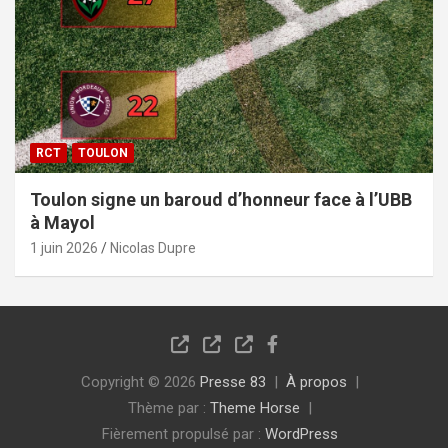
RCT
TOULON
Toulon signe un baroud d’honneur face à l’UBB
à Mayol
1 juin 2026
Nicolas Dupre
Copyright © 2026
Presse 83
À propos
Thème par :
Theme Horse
Fièrement propulsé par :
WordPress