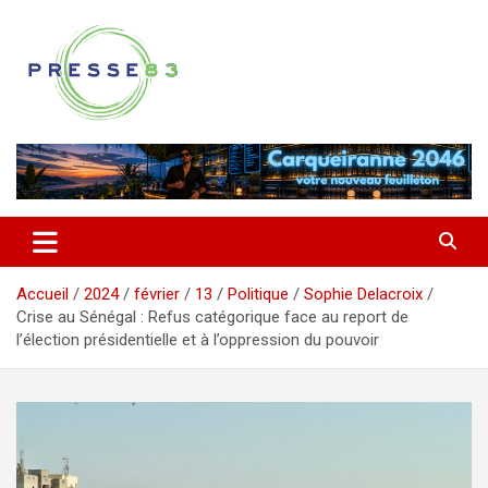
Aller
au
contenu
Comprendre ce qui se joue vraiment dans le Var
Presse 83
Accueil
2024
février
13
Politique
Sophie Delacroix
Crise au Sénégal : Refus catégorique face au report de
l’élection présidentielle et à l’oppression du pouvoir