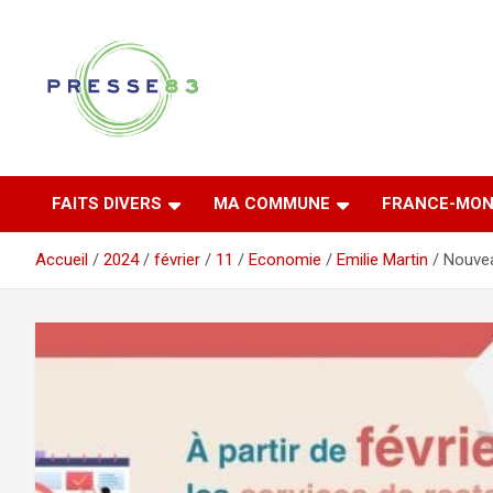
Aller
au
contenu
Comprendre ce qui se joue vraiment dans le Var
Presse 83
FAITS DIVERS
MA COMMUNE
FRANCE-MON
Accueil
2024
février
11
Economie
Emilie Martin
Nouvea