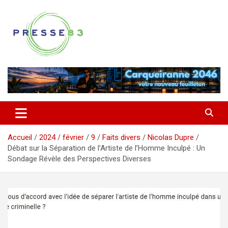
Aller
au
contenu
Comprendre ce qui se joue vraiment dans le Var
Presse 83
Accueil
2024
février
9
Faits divers
Nicolas Dupre
Débat sur la Séparation de l’Artiste de l’Homme Inculpé : Un
Sondage Révèle des Perspectives Diverses