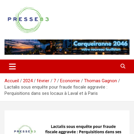
Aller
au
contenu
Comprendre ce qui se joue vraiment dans le Var
Presse 83
Accueil
2024
février
7
Economie
Thomas Gagnon
Lactalis sous enquête pour fraude fiscale aggravée :
Perquisitions dans ses locaux à Laval et à Paris