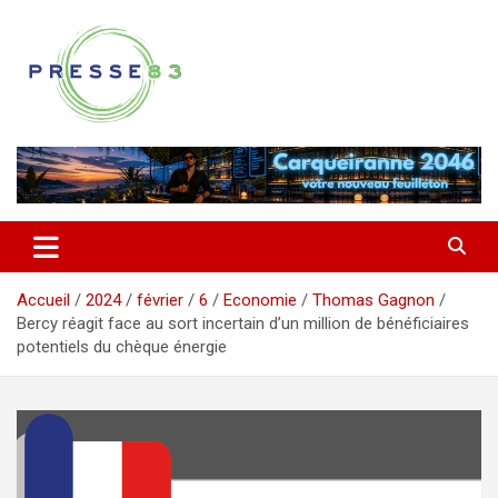
Aller
au
contenu
Comprendre ce qui se joue vraiment dans le Var
Presse 83
Accueil
2024
février
6
Economie
Thomas Gagnon
Bercy réagit face au sort incertain d’un million de bénéficiaires
potentiels du chèque énergie