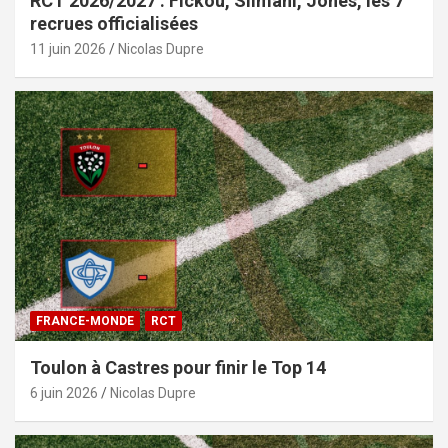
RCT 2026/2027 : Fickou, Slimani, Jones, les 7
recrues officialisées
11 juin 2026
Nicolas Dupre
FRANCE-MONDE
RCT
Toulon à Castres pour finir le Top 14
6 juin 2026
Nicolas Dupre