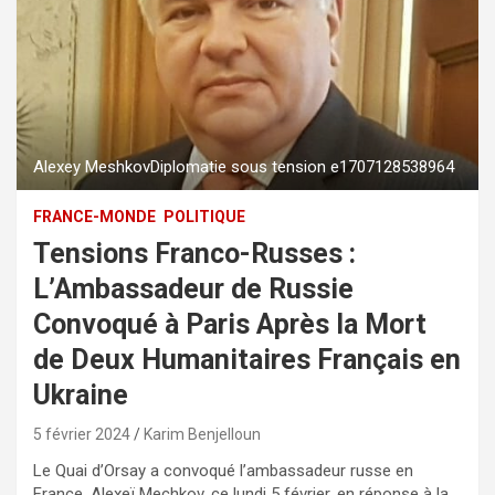
Alexey MeshkovDiplomatie sous tension e1707128538964
FRANCE-MONDE
POLITIQUE
Tensions Franco-Russes :
L’Ambassadeur de Russie
Convoqué à Paris Après la Mort
de Deux Humanitaires Français en
Ukraine
5 février 2024
Karim Benjelloun
Le Quai d’Orsay a convoqué l’ambassadeur russe en
France, Alexeï Mechkov, ce lundi 5 février, en réponse à la