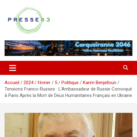
Aller
au
contenu
Comprendre ce qui se joue vraiment dans le Var
Presse 83
Accueil
2024
février
5
Politique
Karim Benjelloun
Tensions Franco-Russes : L’Ambassadeur de Russie Convoqué
à Paris Après la Mort de Deux Humanitaires Français en Ukraine