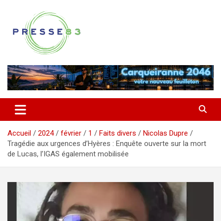
Aller
au
contenu
Comprendre ce qui se joue vraiment dans le Var
Presse 83
Accueil
2024
février
1
Faits divers
Nicolas Dupre
Tragédie aux urgences d’Hyères : Enquête ouverte sur la mort
de Lucas, l’IGAS également mobilisée