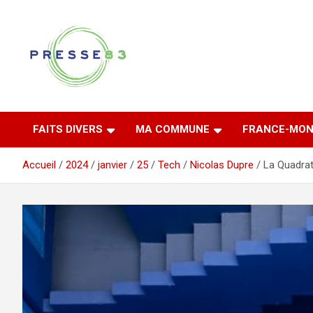
Aller
au
contenu
Comprendre ce qui se joue vraiment dans le Var
Presse 83
FAITS DIVERS
MA COMMUNE
FRANCE-MON
Accueil
2024
janvier
25
Tech
Nicolas Dupre
La Quadrat