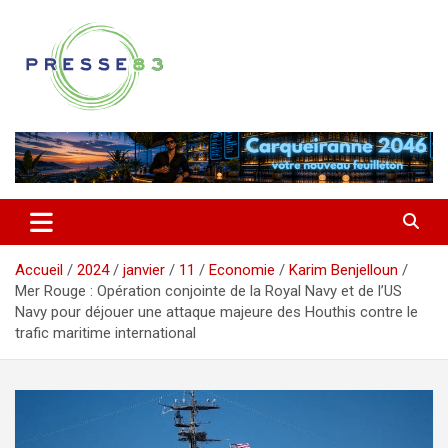
Aller
au
contenu
Comprendre ce qui se joue vraiment dans le Var
Presse 83
Accueil
2024
janvier
11
Economie
Karim Benjelloun
Mer Rouge : Opération conjointe de la Royal Navy et de l’US
Navy pour déjouer une attaque majeure des Houthis contre le
trafic maritime international