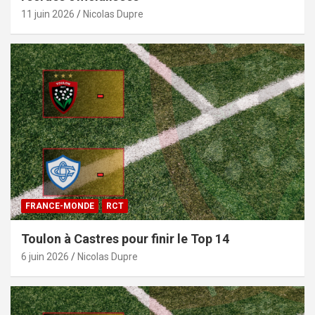
11 juin 2026
Nicolas Dupre
FRANCE-MONDE
RCT
Toulon à Castres pour finir le Top 14
6 juin 2026
Nicolas Dupre