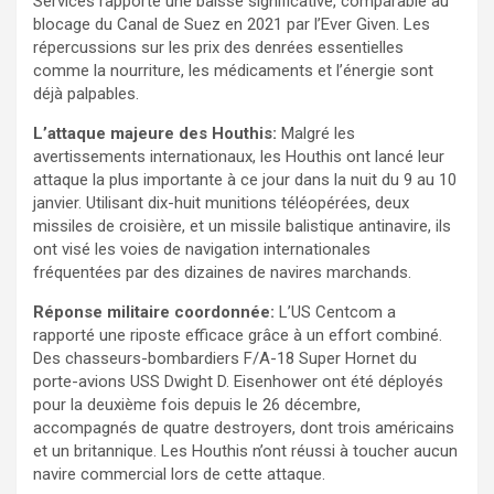
Services rapporte une baisse significative, comparable au
blocage du Canal de Suez en 2021 par l’Ever Given. Les
répercussions sur les prix des denrées essentielles
comme la nourriture, les médicaments et l’énergie sont
déjà palpables.
L’attaque majeure des Houthis:
Malgré les
avertissements internationaux, les Houthis ont lancé leur
attaque la plus importante à ce jour dans la nuit du 9 au 10
janvier. Utilisant dix-huit munitions téléopérées, deux
missiles de croisière, et un missile balistique antinavire, ils
ont visé les voies de navigation internationales
fréquentées par des dizaines de navires marchands.
Réponse militaire coordonnée:
L’US Centcom a
rapporté une riposte efficace grâce à un effort combiné.
Des chasseurs-bombardiers F/A-18 Super Hornet du
porte-avions USS Dwight D. Eisenhower ont été déployés
pour la deuxième fois depuis le 26 décembre,
accompagnés de quatre destroyers, dont trois américains
et un britannique. Les Houthis n’ont réussi à toucher aucun
navire commercial lors de cette attaque.