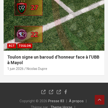
RCT
TOULON
Toulon signe un baroud d’honneur face à l’UBB
à Mayol
1 juin 2026
Nicolas Dupre
Copyright © 2026
Presse 83
À propos
Thème par :
Theme Horse