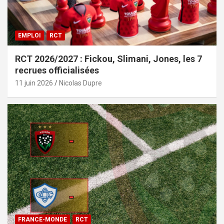
EMPLOI
RCT
RCT 2026/2027 : Fickou, Slimani, Jones, les 7
recrues officialisées
11 juin 2026
Nicolas Dupre
FRANCE-MONDE
RCT