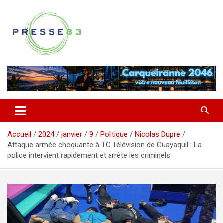
Aller
au
contenu
Comprendre ce qui se joue vraiment dans le Var
Presse 83
Accueil
2024
janvier
9
Politique
Nicolas Dupre
Attaque armée choquante à TC Télévision de Guayaquil : La
police intervient rapidement et arrête les criminels