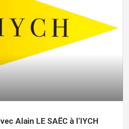
vec Alain LE SAËC à l’IYCH