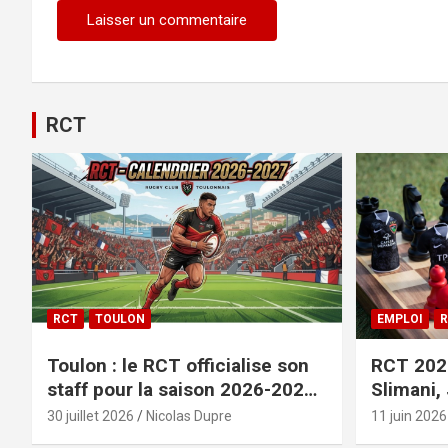
RCT
RCT
TOULON
EMPLOI
R
Toulon : le RCT officialise son
RCT 2026
staff pour la saison 2026-2027+
Slimani,
le calendrier
officiali
30 juillet 2026
Nicolas Dupre
11 juin 2026