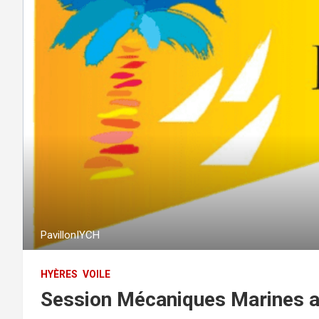
PavillonIYCH
HYÈRES
VOILE
Session Mécaniques Marines a