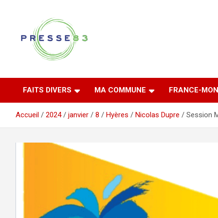
Aller
au
contenu
Comprendre ce qui se joue vraiment dans le Var
Presse 83
FAITS DIVERS
MA COMMUNE
FRANCE-MON
Accueil
2024
janvier
8
Hyères
Nicolas Dupre
Session M