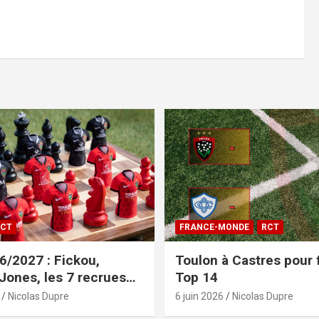
CT
FRANCE-MONDE
RCT
/2027 : Fickou,
Toulon à Castres pour f
 Jones, les 7 recrues
Top 14
sées
Nicolas Dupre
6 juin 2026
Nicolas Dupre