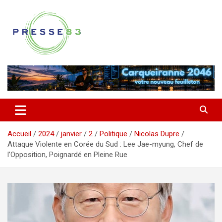
Aller
au
contenu
Comprendre ce qui se joue vraiment dans le Var
Presse 83
Accueil
2024
janvier
2
Politique
Nicolas Dupre
Attaque Violente en Corée du Sud : Lee Jae-myung, Chef de
l’Opposition, Poignardé en Pleine Rue