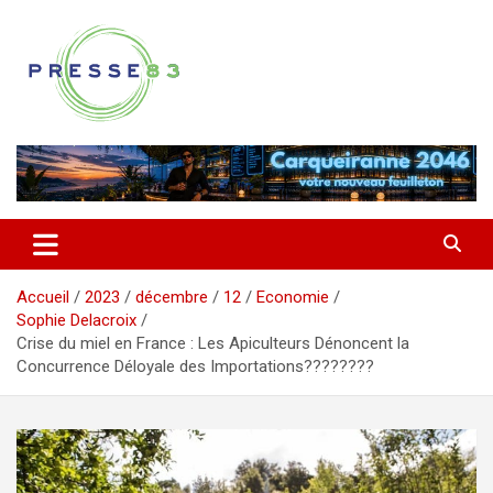
Aller
au
contenu
Comprendre ce qui se joue vraiment dans le Var
Presse 83
Accueil
2023
décembre
12
Economie
Sophie Delacroix
Crise du miel en France : Les Apiculteurs Dénoncent la
Concurrence Déloyale des Importations????????